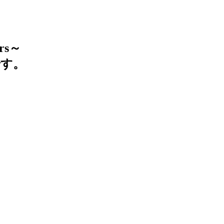
rs～
す。