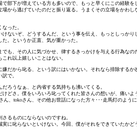
で部下が増えている方も多いので、もっと早くにこの経験を
立場から逃げていたのだと振り返る。うまくその立場をかわし
くなった。
けないぞ、どうするんだ、という事を伝え、もっとしっかり
した。というか正直、気が重かった。
でも、その人に気づかせ、律するきっかけを与える行為なの
もこれ以上嬉しいことはない。
嫌だから叱る、という訳にはいかない。それなら排除するか
い訳で。
んだろうなぁ、と内省する気持ちも沸いてくる。
だけどさ。僕をいろいろ叱ってくれた皆さんの想いが、痛いよ
、niwaさん、tokoさん、その他お世話になった方々･･･走馬灯
刺さるものにならないのですね。
実に叱らないといけない。今回、僕がそれをできていたかど