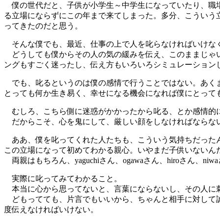
僕の世代だと、子供が小学生～中学生になっていたり、職場
る立場にならずにこの年まで来てしまった。多分、こういう
ってきたのだと思う。
そんな僕でも、最近、仕事の上で人を叱らなければいけな
どうしても僕からその人の気の緩みを伝え、このままじゃい
ングもすごく迷ったし、伝え方もいろいろシミュレーション
でも、叱るというのは僕の感情で行うことではない。あくま
とっても何か生き易く、幸せになる機会になれば僕にとって
むしろ、こちら側に迷惑がかかったから叱る、とか感情的に
だからこそ、心を鬼にして、厳しい顔をしなければならな
ああ、僕を叱ってくれた人たちも、こういう気持ちだった
この立場になって初めてわかる親心。いやまだ子供いないん
両親はもちろん、yaguchiさん、ogawaさん、hiroさん
実際に叱ってみてわかること。
本当に心から思ってないと、言葉にならないし、その人に
どもってても、片言でもいいから、ちゃんと相手に対して誠
度伝えなければいけない。