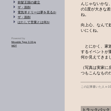
前髪王国の建立
んじゃないかな
ザ・添削
の1度が大きな
電気羊ドリーは夢を見るか
ね。
ザ・添削
はたして営業とは何か
向上心、なんて
いにくね。
Powered by
Movable Type 3.33-ja
とにかく、家族
WDT
するイベントが
何か見えてきま
（写真は実家に
つもこんなもの
この記事書いた人 x-10 :
トラックバック