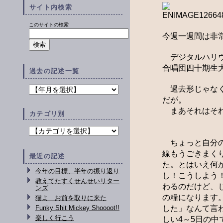
サイト内検索
このサイトの検索
今週一週間は非
デジタルハリウ
合唱団四十期生
過去の記述一覧
過去形じゃなく
だが。
まあそれはそ
カテゴリ別
ちょっと自分の
線もうごきまく
最近の記述
た。とはいえ何
今年の目標、半年の振り返り
し！こうしよう
教えてたすくせんせいリター
わるのだけど、
ンズ
の糧になります
猫よ お前を取りに来た
Funky Shit Mickey Shoooot!!
した」なんて言
楽しく行こう
しい4～5日の